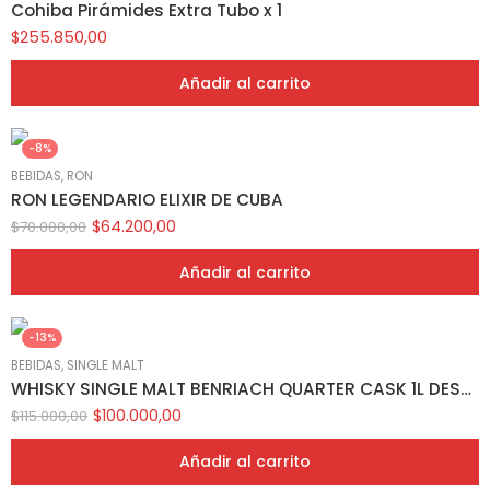
Cohiba Pirámides Extra Tubo x 1
$
255.850,00
Añadir al carrito
-8%
BEBIDAS
,
RON
RON LEGENDARIO ELIXIR DE CUBA
$
64.200,00
$
70.000,00
Añadir al carrito
-13%
BEBIDAS
,
SINGLE MALT
WHISKY SINGLE MALT BENRIACH QUARTER CASK 1L DESNUDO
$
100.000,00
$
115.000,00
Añadir al carrito