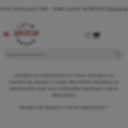
Envio Gratis para CABA - AMBA a partir de $100.000
Descartar
¿Perdiste tu contraseña? Por favor, introduce tu
nombre de usuario o correo electrónico. Recibirás un
enlace para crear una contraseña nueva por correo
electrónico.
Nombre de usuario o correo electrónico
*