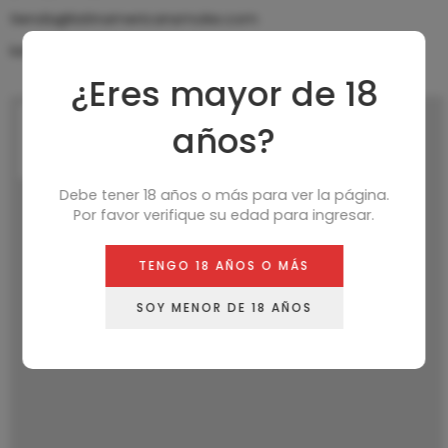
tienda@latinamericansmoke.com
latinamericansmoke.com
¿Eres mayor de 18
años?
Debe tener 18 años o más para ver la página.
Por favor verifique su edad para ingresar.
TENGO 18 AÑOS O MÁS
SOY MENOR DE 18 AÑOS