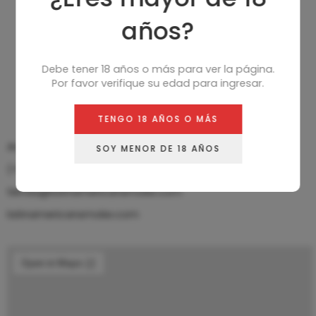
años?
Debe tener 18 años o más para ver la página.
Por favor verifique su edad para ingresar.
Dirección solo para retiro –
NO ES SHOWROOM
TENGO 18 AÑOS O MÁS
Arce 893, Las Cañitas, CABA, Buenos Aires.
SOY MENOR DE 18 AÑOS
(+54)9-11-2699-9901
tienda@latinamericansmoke.com
latinamericansmoke.com