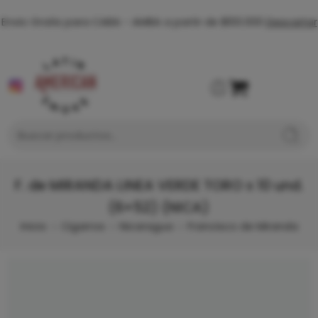
Envio Gratis para CABA - AMBA a partir de $100.000
Descartar
F. de MIRANDA LINEA VERDE TORO x 10 und.
(6×52) (NICA)
Inicio
Cigarros
Nicaragua
Francisco de Miranda