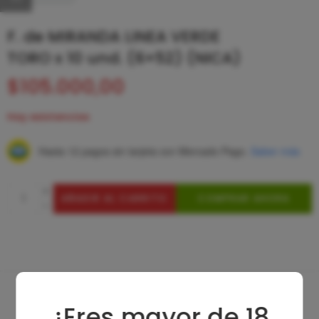
F. de MIRANDA LINEA VERDE
TORO x 10 und. (6×52) (NICA)
$
105.000,00
Hay existencias
Hasta 12 pagos sin tarjeta
con Mercado Pago.
Saber más
AÑADIR AL CARRITO
COMPRAR AHORA
¿Eres mayor de 18