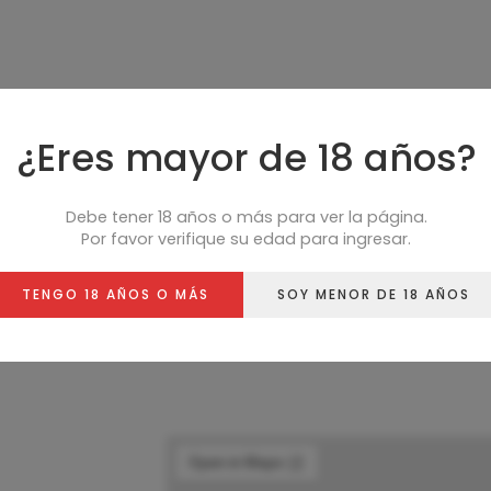
¿Eres mayor de 18 años?
Debe tener 18 años o más para ver la página.
Por favor verifique su edad para ingresar.
TENGO 18 AÑOS O MÁS
SOY MENOR DE 18 AÑOS