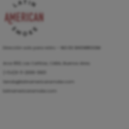
Dirección solo para retiro –
NO ES SHOWROOM
Arce 893, Las Cañitas, CABA, Buenos Aires.
(+54)9-11-2699-9901
tienda@latinamericansmoke.com
latinamericansmoke.com