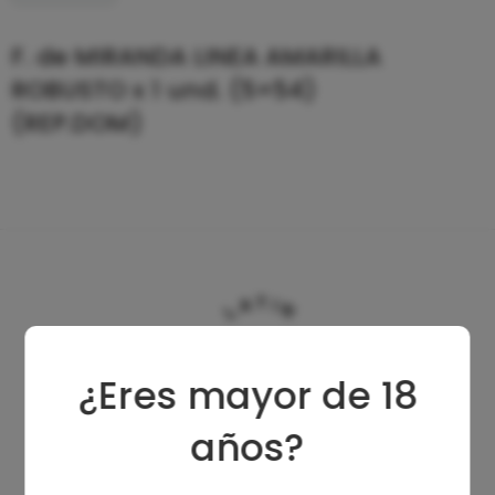
F. de MIRANDA LINEA AMARILLA
ROBUSTO x 1 und. (5×54)
(REP.DOM)
¿Eres mayor de 18
años?
Dirección solo para retiro –
NO ES SHOWROOM