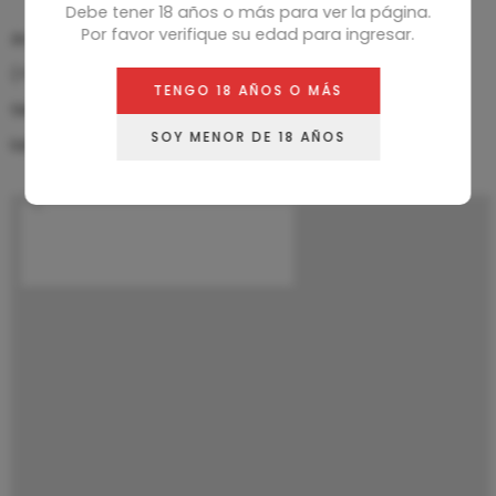
Debe tener 18 años o más para ver la página.
Por favor verifique su edad para ingresar.
Arce 893, Las Cañitas, CABA, Buenos Aires.
(+54)9-11-2699-9901
TENGO 18 AÑOS O MÁS
tienda@latinamericansmoke.com
SOY MENOR DE 18 AÑOS
latinamericansmoke.com