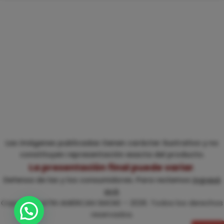
Las imágenes publicadas tienen carácter ilustrativo y no
constituyen representación exacta del producto.
La presentación final puede variar
.
Defensa de las y los consumidores. Para reclamos
ingresá
acá
.
Copyright LATIN AMERICAN SMOKE – 2026. Todos los derechos
reservados.