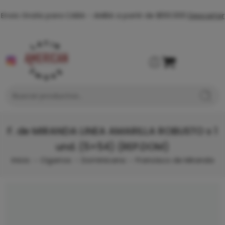
Envio Gratis para CABA - AMBA a partir de $100.000
Descartar
F. de MIRANDA LINEA AMARILLA ROBUSTO x 1
und. (5×54) (REP.DOM)
Inicio
Cigarros
Dominicana
Francisco de Miranda