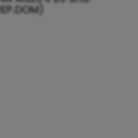
(REP.DOM)